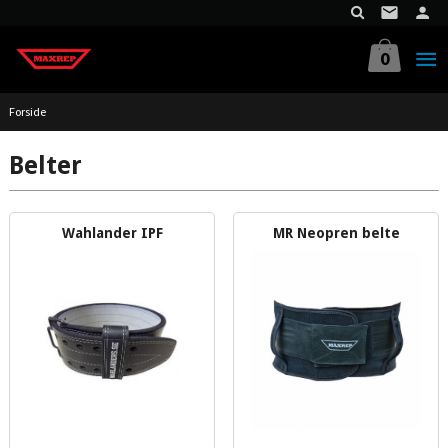
Gå
til
innholdet
0
Forside
Belter
Wahlander IPF
MR Neopren belte