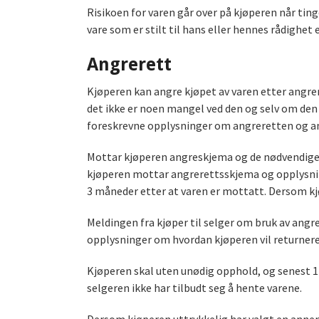
Risikoen for varen går over på kjøperen når tin
vare som er stilt til hans eller hennes rådighet 
Angrerett
Kjøperen kan angre kjøpet av varen etter angre
det ikke er noen mangel ved den og selv om den 
foreskrevne opplysninger om angreretten og a
Mottar kjøperen angreskjema og de nødvendige o
kjøperen mottar angrerettsskjema og opplysning
3 måneder etter at varen er mottatt. Dersom kjøp
Meldingen fra kjøper til selger om bruk av angr
opplysninger om hvordan kjøperen vil returnere 
Kjøperen skal uten unødig opphold, og senest 14
selgeren ikke har tilbudt seg å hente varene.