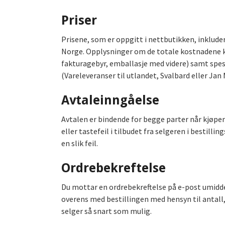
Priser
Prisene, som er oppgitt i nettbutikken, inkluder
Norge. Opplysninger om de totale kostnadene kjøp
fakturagebyr, emballasje med videre) samt spesif
(Vareleveranser til utlandet, Svalbard eller Jan 
Avtaleinngåelse
Avtalen er bindende for begge parter når kjøper
eller tastefeil i tilbudet fra selgeren i bestill
en slik feil.
Ordrebekreftelse
Du mottar en ordrebekreftelse på e-post umidde
overens med bestillingen med hensyn til antall,
selger så snart som mulig.