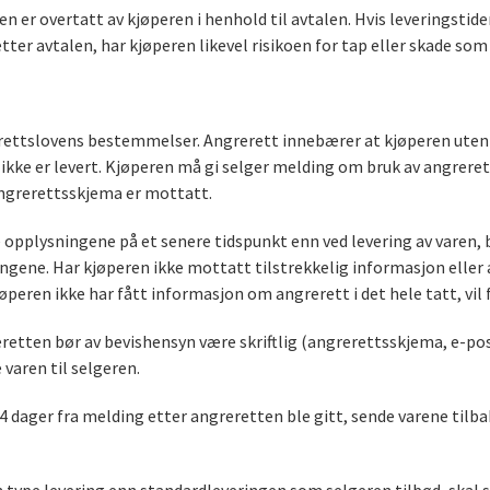
gen er overtatt av kjøperen i henhold til avtalen. Hvis leveringst
etter avtalen, har kjøperen likevel risikoen for tap eller skade so
rettslovens bestemmelser. Angrerett innebærer at kjøperen uten 
ikke er levert. Kjøperen må gi selger melding om bruk av angreret
ngrerettsskjema er mottatt.
pplysningene på et senere tidspunkt enn ved levering av varen, 
ene. Har kjøperen ikke mottatt tilstrekkelig informasjon eller an
eren ikke har fått informasjon om angrerett i det hele tatt, vil f
eretten bør av bevishensyn være skriftlig (angrerettsskjema, e-pos
varen til selgeren.
 dager fra melding etter angreretten ble gitt, sende varene tilba