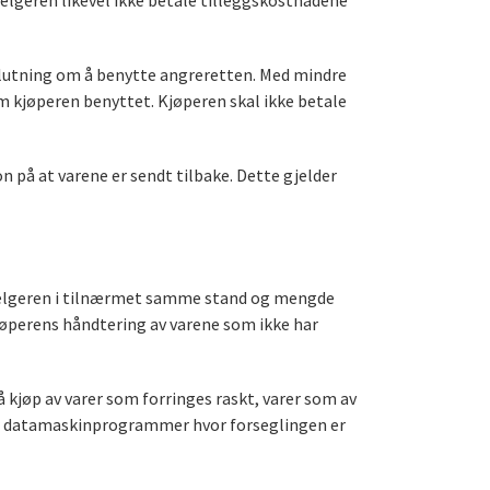
elgeren likevel ikke betale tilleggskostnadene
eslutning om å benytte angreretten. Med mindre
m kjøperen benyttet. Kjøperen skal ikke betale
n på at varene er sendt tilbake. Dette gjelder
l selgeren i tilnærmet samme stand og mengde
jøperens håndtering av varene som ikke har
å kjøp av varer som forringes raskt, varer som av
eller datamaskinprogrammer hvor forseglingen er