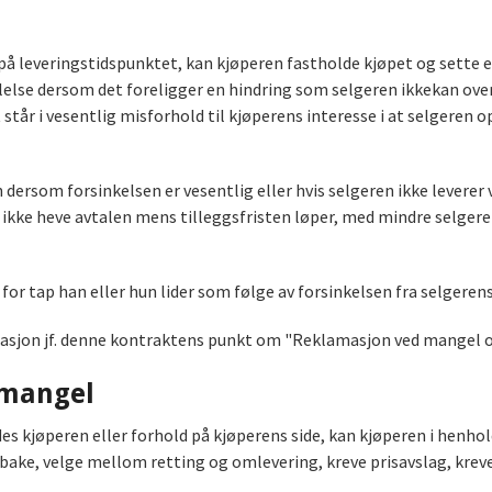
på leveringstidspunktet, kan kjøperen fastholde kjøpet og sette en
llelse dersom det foreligger en hindring som selgeren ikkekan ove
står i vesentlig misforhold til kjøperens interesse i at selgeren op
dersom forsinkelsen er vesentlig eller hvis selgeren ikke leverer 
ikke heve avtalen mens tilleggsfristen løper, med mindre selgeren 
for tap han eller hun lider som følge av forsinkelsen fra selgerens 
asjon jf. denne kontraktens punkt om "Reklamasjon ved mangel og f
 mangel
s kjøperen eller forhold på kjøperens side, kan kjøperen i henhold
ke, velge mellom retting og omlevering, kreve prisavslag, krevea