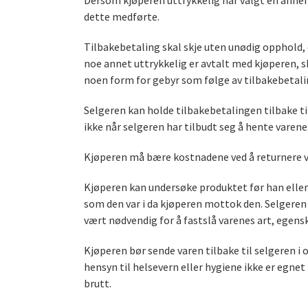
Dersom kjøperen uttrykkelig har valgt en annen
dette medførte.
Tilbakebetaling skal skje uten unødig opphold,
noe annet uttrykkelig er avtalt med kjøperen, 
noen form for gebyr som følge av tilbakebetali
Selgeren kan holde tilbakebetalingen tilbake ti
ikke når selgeren har tilbudt seg å hente varene
Kjøperen må bære kostnadene ved å returnere 
Kjøperen kan undersøke produktet før han eller
som den var i da kjøperen mottok den. Selgeren
vært nødvendig for å fastslå varenes art, egens
Kjøperen bør sende varen tilbake til selgeren i 
hensyn til helsevern eller hygiene ikke er egne
brutt.