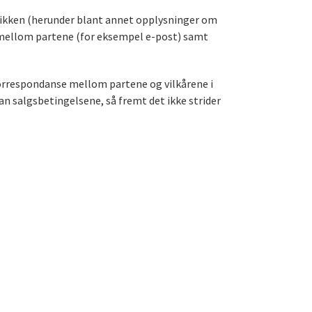
utikken (herunder blant annet opplysninger om
e mellom partene (for eksempel e-post) samt
korrespondanse mellom partene og vilkårene i
n salgsbetingelsene, så fremt det ikke strider