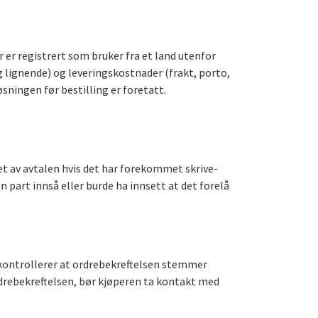
r er registrert som bruker fra et land utenfor
g lignende) og leveringskostnader (frakt, porto,
sningen før bestilling er foretatt.
det av avtalen hvis det har forekommet skrive-
en part innså eller burde ha innsett at det forelå
 kontrollerer at ordrebekreftelsen stemmer
rdrebekreftelsen, bør kjøperen ta kontakt med