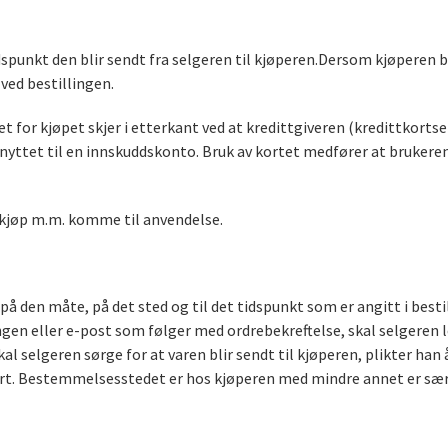
dspunkt den blir sendt fra selgeren til kjøperen.Dersom kjøperen b
ved bestillingen.
et for kjøpet skjer i etterkant ved at kredittgiveren (kredittkort
nyttet til en innskuddskonto. Bruk av kortet medfører at brukeren
ttkjøp m.m. komme til anvendelse.
 på den måte, på det sted og til det tidspunkt som er angitt i best
gen eller e-post som følger med ordrebekreftelse, skal selgeren le
kal selgeren sørge for at varen blir sendt til kjøperen, plikter ha
port. Bestemmelsesstedet er hos kjøperen med mindre annet er sær