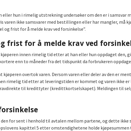
 eller hun i rimelig utstrekning undersøker om den er i samsvar m
is varen ikke samsvarer med bestillingen eller har mangler, må kjø
g frist for å melde krav ved forsinkelse”.
 frist for å melde krav ved forsinke
jøperen innen rimelig tid etter at han eller hun oppdaget den, gi
 kortere enn to måneder fra det tidspunkt da forbrukeren oppdag
at kjøperen overtok varen. Dersom varen eller deler av den er ment
nen rimelig tid etter at leveringstiden er kommet og varen ikke er
vdirekte til kredittyter (kredittkortselskapet). Meldingen til selg
forsinkelse
 den for sent i henhold til avtalen mellom partene, og dette ikke 
kjøpslovens kapittel 5 etter omstendighetene holde kjøpesummen ti