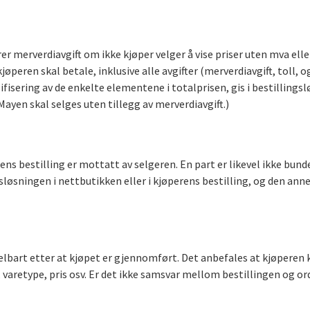
er merverdiavgift om ikke kjøper velger å vise priser uten mva elle
eren skal betale, inklusive alle avgifter (merverdiavgift, toll, o
isering av de enkelte elementene i totalprisen, gis i bestillingslø
Mayen skal selges uten tillegg av merverdiavgift.)
ens bestilling er mottatt av selgeren. En part er likevel ikke bun
ingsløsningen i nettbutikken eller i kjøperens bestilling, og den ann
lbart etter at kjøpet er gjennomført. Det anbefales at kjøperen
 varetype, pris osv. Er det ikke samsvar mellom bestillingen og o