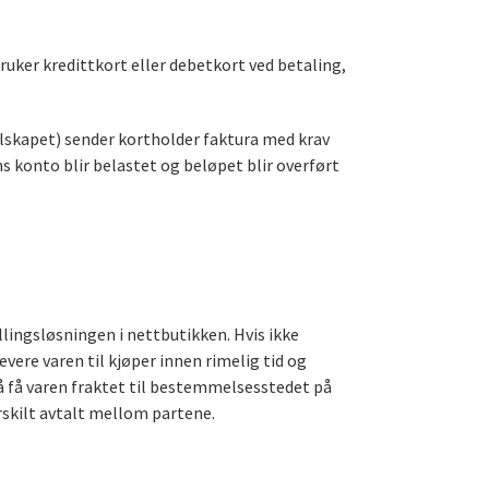
ruker kredittkort eller debetkort ved betaling,
selskapet) sender kortholder faktura med krav
s konto blir belastet og beløpet blir overført
illingsløsningen i nettbutikken. Hvis ikke
vere varen til kjøper innen rimelig tid og
n å få varen fraktet til bestemmelsesstedet på
skilt avtalt mellom partene.