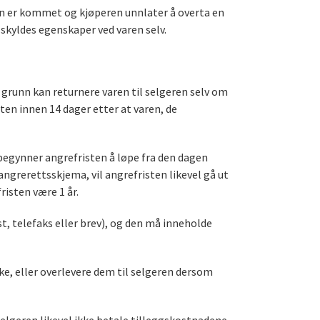
iden er kommet og kjøperen unnlater å overta en
m skyldes egenskaper ved varen selv.
grunn kan returnere varen til selgeren selv om
ten innen 14 dager etter at varen, de
begynner angrefristen å løpe fra den dagen
grerettsskjema, vil angrefristen likevel gå ut
risten være 1 år.
t, telefaks eller brev), og den må inneholde
ke, eller overlevere dem til selgeren dersom