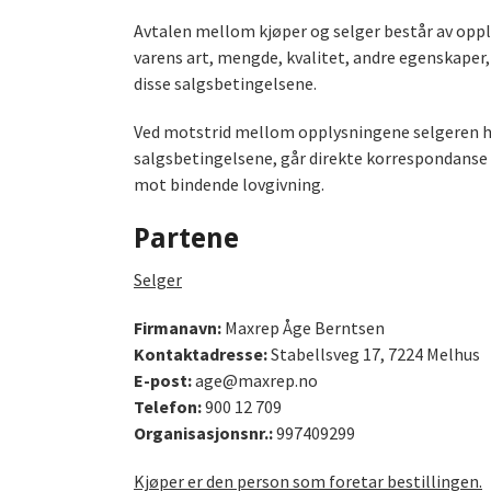
Avtalen mellom kjøper og selger består av oppl
varens art, mengde, kvalitet, andre egenskaper
disse salgsbetingelsene.
Ved motstrid mellom opplysningene selgeren har
salgsbetingelsene, går direkte korrespondanse 
mot bindende lovgivning.
Partene
Selger
Firmanavn:
Maxrep Åge Berntsen
Kontaktadresse:
Stabellsveg 17, 7224 Melhus
E-post:
age@maxrep.no
Telefon:
900 12 709
Organisasjonsnr.:
997409299
Kjøper er den person som foretar bestillingen.