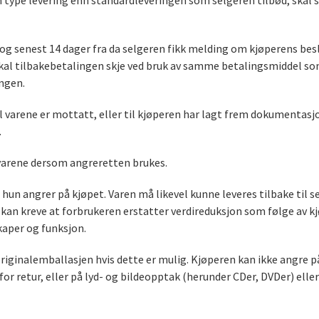
 type levering enn standardleveringen som selgeren tilbød, skal s
 og senest 14 dager fra da selgeren fikk melding om kjøperens b
skal tilbakebetalingen skje ved bruk av samme betalingsmiddel so
ngen.
l varene er mottatt, eller til kjøperen har lagt frem dokumentasjo
.
varene dersom angreretten brukes.
 hun angrer på kjøpet. Varen må likevel kunne leveres tilbake ti
 kan kreve at forbrukeren erstatter verdireduksjon som følge av k
kaper og funksjon.
originalemballasjen hvis dette er mulig. Kjøperen kan ikke angre p
t for retur, eller på lyd- og bildeopptak (herunder CDer, DVDer) 