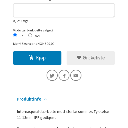
0
/ 255 tegn
Vil du ta i bruk dette valget?
Ja
Nei
Merk!
Ekstra pris NOK 300,00
Kjøp
Ønskeliste
Produktinfo
Internasjonalt lærbelte med sterke sømmer. Tykkelse
11-13mm. IPF godkjent.