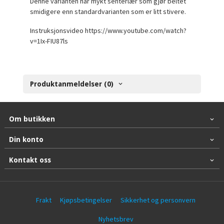
Denne varianten har mykt senterlær som gjør beltet
smidigere enn standardvarianten som er litt stivere.
Instruksjonsvideo https://www.youtube.com/watch?
v=1Ix-FIU87ls
Produktanmeldelser (0)
Om butikken
Din konto
Kontakt oss
Frakt
Kjøpsbetingelser
Sikkerhet og personvern
Nyhetsbrev