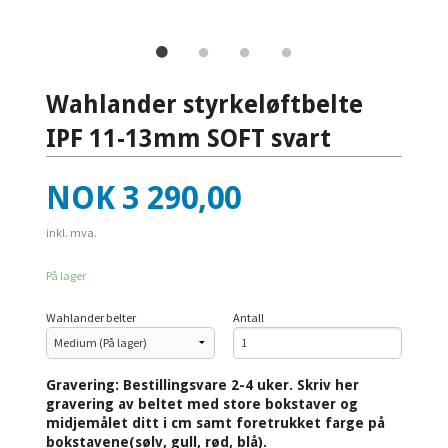
Wahlander styrkeløftbelte
IPF 11-13mm SOFT svart
Pris
NOK
3 290,00
inkl. mva.
På lager
Wahlander belter
Antall
Gravering: Bestillingsvare 2-4 uker. Skriv her
gravering av beltet med store bokstaver og
midjemålet ditt i cm samt foretrukket farge på
bokstavene(sølv, gull, rød, blå).